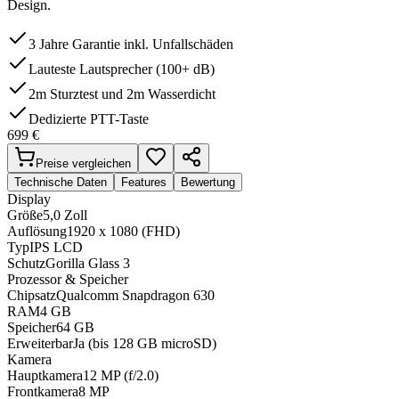
Design.
3 Jahre Garantie inkl. Unfallschäden
Lauteste Lautsprecher (100+ dB)
2m Sturztest und 2m Wasserdicht
Dedizierte PTT-Taste
699
€
Preise vergleichen
Technische Daten
Features
Bewertung
Display
Größe
5,0 Zoll
Auflösung
1920 x 1080 (FHD)
Typ
IPS LCD
Schutz
Gorilla Glass 3
Prozessor & Speicher
Chipsatz
Qualcomm Snapdragon 630
RAM
4 GB
Speicher
64 GB
Erweiterbar
Ja (bis 128 GB microSD)
Kamera
Hauptkamera
12 MP (f/2.0)
Frontkamera
8 MP