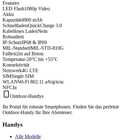
Features
LED Flash
1080p Video
Akku
Kapazität
4900 mAh
Schnellladen
QuickCharge 3.0
Kabelloses Laden
Nein
Robustheit
IP-Schutz
IP68 & IP69
MIL-Standard
MIL-STD-810G
Falltest
2m auf Beton
Temperatur
-20°C bis +55°C
Konnektivität
Netzwerk
4G LTE
SIM
Single SIM
WLAN
Wi-Fi 802.11 a/b/g/n/ac
NFC
Ja
Outdoor-Handys
Ihr Portal für robuste Smartphones. Finden Sie das perfekte
Outdoor-Handy für Ihre Abenteuer.
Handys
Alle Modelle