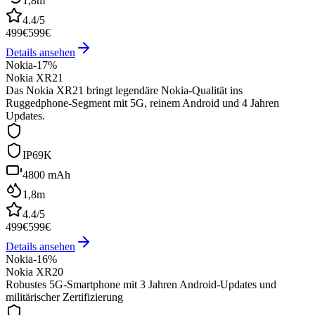
1,8m
4.4
/5
499
€
599
€
Details ansehen
Nokia
-
17
%
Nokia XR21
Das Nokia XR21 bringt legendäre Nokia-Qualität ins
Ruggedphone-Segment mit 5G, reinem Android und 4 Jahren
Updates.
IP69K
4800 mAh
1,8m
4.4
/5
499
€
599
€
Details ansehen
Nokia
-
16
%
Nokia XR20
Robustes 5G-Smartphone mit 3 Jahren Android-Updates und
militärischer Zertifizierung