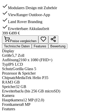
Modulares Design mit Zubehör
ViewRanger Outdoor-App
Land Rover Branding
Erweiterbare Akkulaufzeit
399
€
499
€
Preise vergleichen
Technische Daten
Features
Bewertung
Display
Größe
5,7 Zoll
Auflösung
2160 x 1080 (FHD+)
Typ
IPS LCD
Schutz
Gorilla Glass 5
Prozessor & Speicher
Chipsatz
MediaTek Helio P35
RAM
3 GB
Speicher
32 GB
Erweiterbar
Ja (bis 256 GB microSD)
Kamera
Hauptkamera
12 MP (f/2.0)
Frontkamera
8 MP
Features