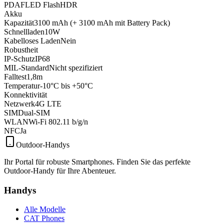
PDAF
LED Flash
HDR
Akku
Kapazität
3100 mAh (+ 3100 mAh mit Battery Pack)
Schnellladen
10W
Kabelloses Laden
Nein
Robustheit
IP-Schutz
IP68
MIL-Standard
Nicht spezifiziert
Falltest
1,8m
Temperatur
-10°C bis +50°C
Konnektivität
Netzwerk
4G LTE
SIM
Dual-SIM
WLAN
Wi-Fi 802.11 b/g/n
NFC
Ja
Outdoor-Handys
Ihr Portal für robuste Smartphones. Finden Sie das perfekte
Outdoor-Handy für Ihre Abenteuer.
Handys
Alle Modelle
CAT Phones