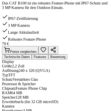
Das CAT B100 ist ein robustes Feature-Phone mit IP67-Schutz und
3 MP Kamera für den Outdoor-Einsatz.
IP67-Zertifizierung
3 MP Kamera
Lange Akkulaufzeit
Robustes Feature-Phone
79
€
Preise vergleichen
Technische Daten
Features
Bewertung
Display
Größe
2,2 Zoll
Auflösung
240 x 320 (QVGA)
Typ
TFT
Schutz
Verstärktes Glas
Prozessor & Speicher
Chipsatz
Feature Phone Chip
RAM
64 MB
Speicher
128 MB
Erweiterbar
Ja (bis 32 GB microSD)
Kamera
Hauptkamera
3 MP