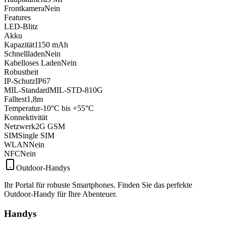
Frontkamera
Nein
Features
LED-Blitz
Akku
Kapazität
1150 mAh
Schnellladen
Nein
Kabelloses Laden
Nein
Robustheit
IP-Schutz
IP67
MIL-Standard
MIL-STD-810G
Falltest
1,8m
Temperatur
-10°C bis +55°C
Konnektivität
Netzwerk
2G GSM
SIM
Single SIM
WLAN
Nein
NFC
Nein
Outdoor-Handys
Ihr Portal für robuste Smartphones. Finden Sie das perfekte
Outdoor-Handy für Ihre Abenteuer.
Handys